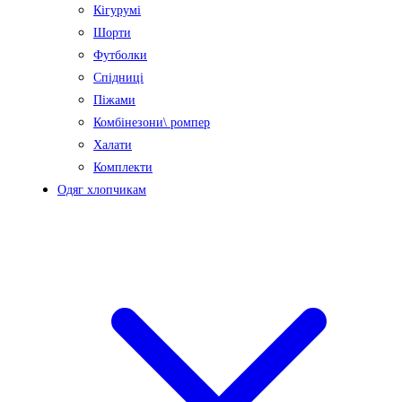
Кігурумі
Шорти
Футболки
Спідниці
Піжами
Комбінезони\ ромпер
Халати
Комплекти
Одяг хлопчикам