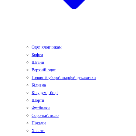
Одяг хлопчикам
Кофти
Штани
Верхній одяг
Головні\ убори\ шарфи\ рукавички
Білизна
Кігурумі, боді
Шорти
Футболки
Сорочки\ поло
Піжами
Халати