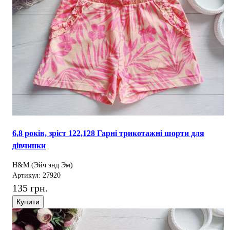
6,8 років, зріст 122,128 Гарні трикотажні шорти для
дівчинки
H&M (Эйч энд Эм)
Артикул: 27920
135 грн.
Купити