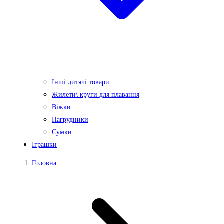
Інші дитячі товари
Жилети\ круги для плавання
Віжки
Нагрудники
Сумки
Іграшки
Головна