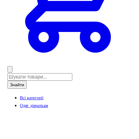
Знайти
Всі категорії
Одяг дівчаткам