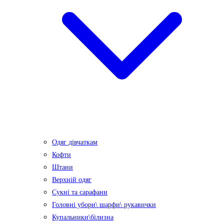
Одяг дівчаткам
Кофти
Штани
Верхній одяг
Сукні та сарафани
Головні убори\ шарфи\ рукавички
Купальники\білизна