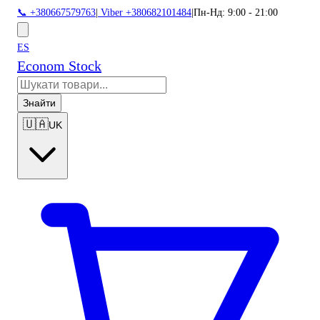
📞 +380667579763
|
Viber +380682101484
|
Пн-Нд: 9:00 - 21:00
ES
Econom Stock
Знайти
🇺🇦
UK