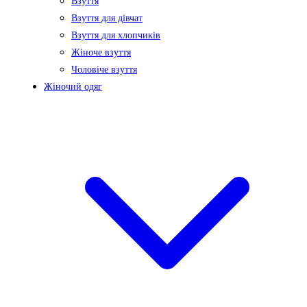
Взуття
Взуття для дівчат
Взуття для хлопчиків
Жіноче взуття
Чоловіче взуття
Жіночий одяг