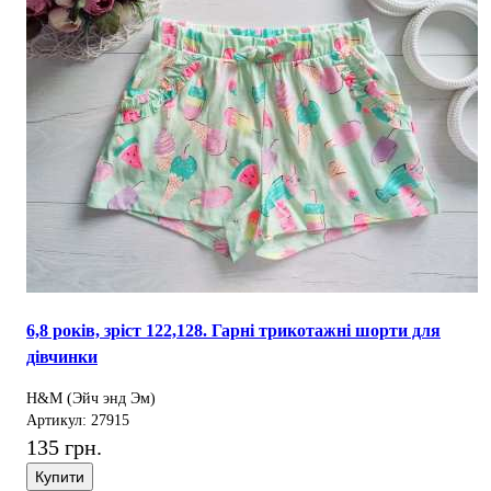
6,8 років, зріст 122,128. Гарні трикотажні шорти для
дівчинки
H&M (Эйч энд Эм)
Артикул: 27915
135 грн.
Купити