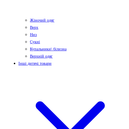
Жіночий одяг
Верх
Низ
Сукні
Купальники\ білизна
Верхній одяг
Інші дитячі товари