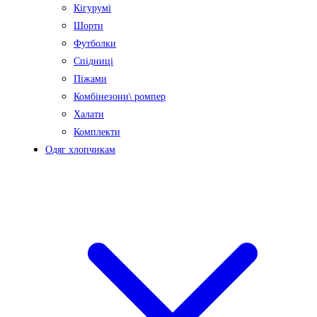
Кігурумі
Шорти
Футболки
Спідниці
Піжами
Комбінезони\ ромпер
Халати
Комплекти
Одяг хлопчикам