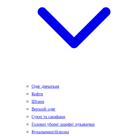
Одяг дівчаткам
Кофти
Штани
Верхній одяг
Сукні та сарафани
Головні убори\ шарфи\ рукавички
Купальники\білизна