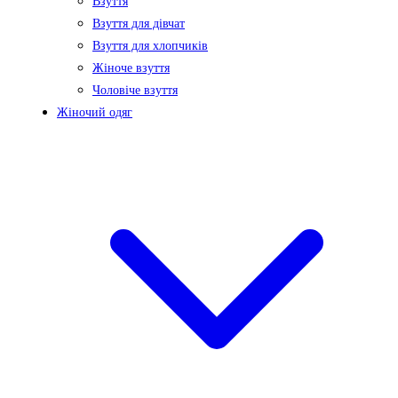
Взуття
Взуття для дівчат
Взуття для хлопчиків
Жіноче взуття
Чоловіче взуття
Жіночий одяг