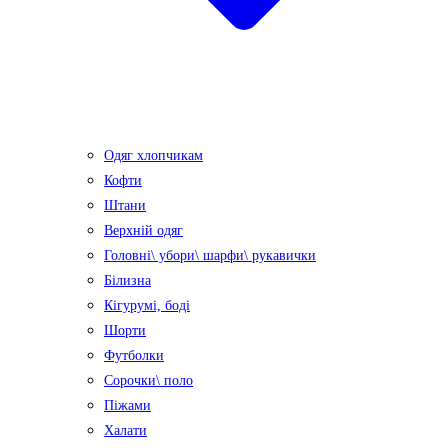
Одяг хлопчикам
Кофти
Штани
Верхній одяг
Головні\ убори\ шарфи\ рукавички
Білизна
Кігурумі, боді
Шорти
Футболки
Сорочки\ поло
Піжами
Халати