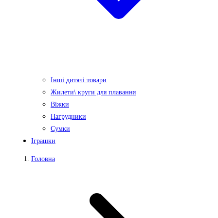
Інші дитячі товари
Жилети\ круги для плавання
Віжки
Нагрудники
Сумки
Іграшки
Головна