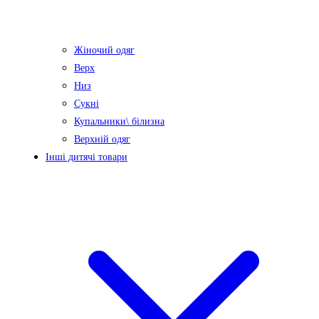
Жіночий одяг
Верх
Низ
Сукні
Купальники\ білизна
Верхній одяг
Інші дитячі товари