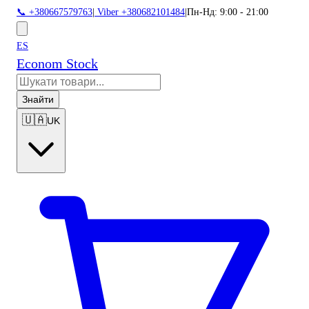
📞 +380667579763
|
Viber +380682101484
|
Пн-Нд: 9:00 - 21:00
ES
Econom Stock
Знайти
🇺🇦
UK