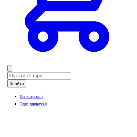
Знайти
Всі категорії
Одяг дівчаткам