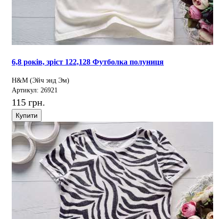
6,8 років, зріст 122,128 Футболка полуниця
H&M (Эйч энд Эм)
Артикул: 26921
115 грн.
Купити