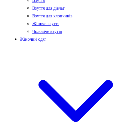
Взуття
Взуття для дівчат
Взуття для хлопчиків
Жіноче взуття
Чоловіче взуття
Жіночий одяг