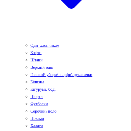
Одяг хлопчикам
Кофти
Штани
Верхній одяг
Головні\ убори\ шарфи\ рукавички
Білизна
Кігурумі, боді
Шорти
Футболки
Сорочки\ поло
Піжами
Халати