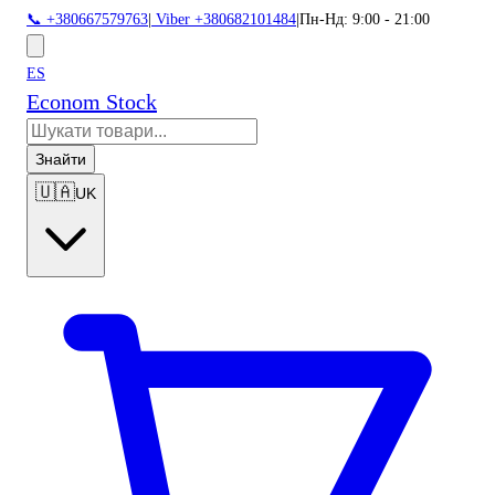
📞 +380667579763
|
Viber +380682101484
|
Пн-Нд: 9:00 - 21:00
ES
Econom Stock
Знайти
🇺🇦
UK