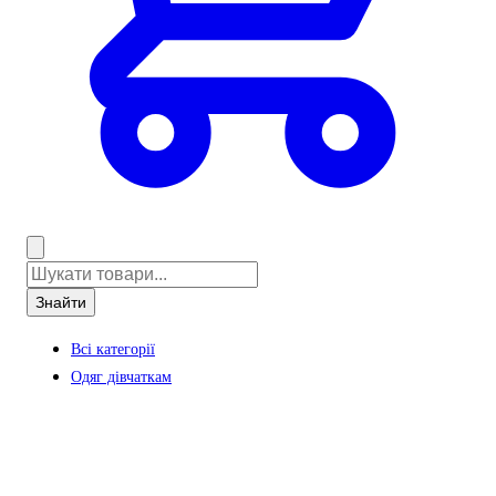
Знайти
Всі категорії
Одяг дівчаткам