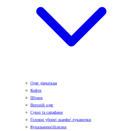
Одяг дівчаткам
Кофти
Штани
Верхній одяг
Сукні та сарафани
Головні убори\ шарфи\ рукавички
Купальники\білизна