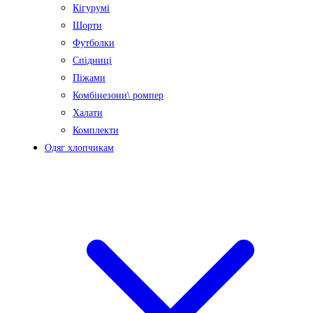
Кігурумі
Шорти
Футболки
Спідниці
Піжами
Комбінезони\ ромпер
Халати
Комплекти
Одяг хлопчикам