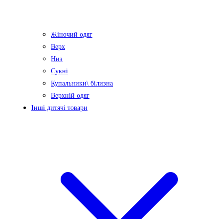
Жіночий одяг
Верх
Низ
Сукні
Купальники\ білизна
Верхній одяг
Інші дитячі товари