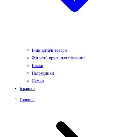
Інші дитячі товари
Жилети\ круги для плавання
Віжки
Нагрудники
Сумки
Іграшки
Головна