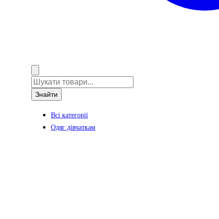
Знайти
Всі категорії
Одяг дівчаткам