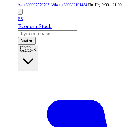
📞 +380667579763
|
Viber +380682101484
|
Пн-Нд: 9:00 - 21:00
ES
Econom Stock
Знайти
🇺🇦
UK