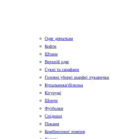
Одяг дівчаткам
Кофти
Штани
Верхній одяг
Сукні та сарафани
Головні убори\ шарфи\ рукавички
Купальники\білизна
Кігурумі
Шорти
Футболки
Спідниці
Піжами
Комбінезони\ ромпер