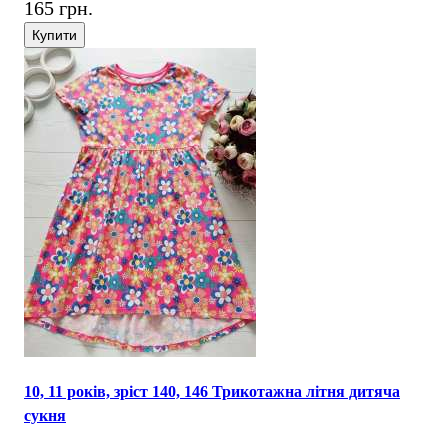
165 грн.
Купити
10, 11 років, зріст 140, 146 Трикотажна літня дитяча
сукня