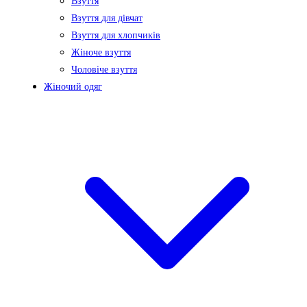
Взуття
Взуття для дівчат
Взуття для хлопчиків
Жіноче взуття
Чоловіче взуття
Жіночий одяг