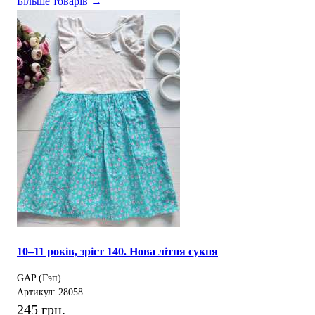
Більше товарів →
10–11 років, зріст 140. Нова літня сукня
GAP (Гэп)
Артикул: 28058
245 грн.