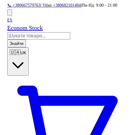
📞 +380667579763
|
Viber +380682101484
|
Пн-Нд: 9:00 - 21:00
ES
Econom Stock
Знайти
🇺🇦
UK