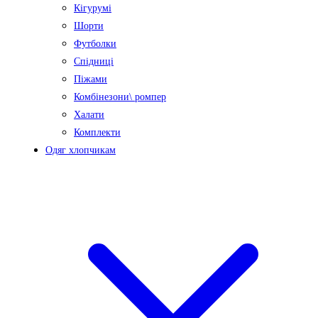
Кігурумі
Шорти
Футболки
Спідниці
Піжами
Комбінезони\ ромпер
Халати
Комплекти
Одяг хлопчикам