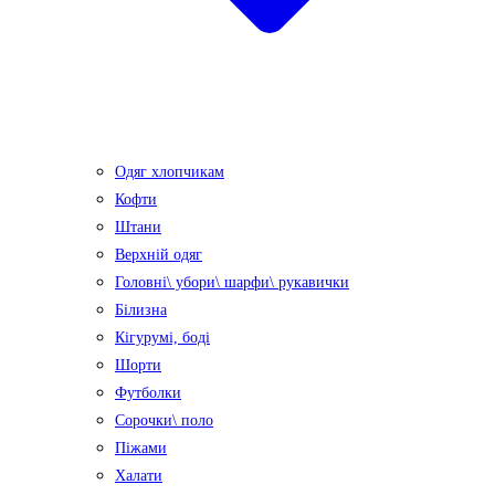
Одяг хлопчикам
Кофти
Штани
Верхній одяг
Головні\ убори\ шарфи\ рукавички
Білизна
Кігурумі, боді
Шорти
Футболки
Сорочки\ поло
Піжами
Халати