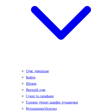
Одяг дівчаткам
Кофти
Штани
Верхній одяг
Сукні та сарафани
Головні убори\ шарфи\ рукавички
Купальники\білизна