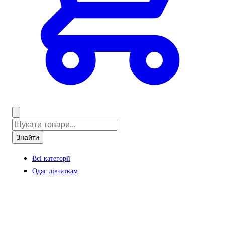
Знайти
Всі категорії
Одяг дівчаткам