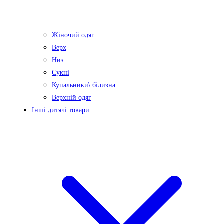
Жіночий одяг
Верх
Низ
Сукні
Купальники\ білизна
Верхній одяг
Інші дитячі товари