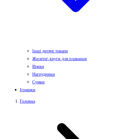
Інші дитячі товари
Жилети\ круги для плавання
Віжки
Нагрудники
Сумки
Іграшки
Головна