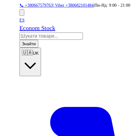
📞 +380667579763
|
Viber +380682101484
|
Пн-Нд: 9:00 - 21:00
ES
Econom Stock
Знайти
🇺🇦
UK