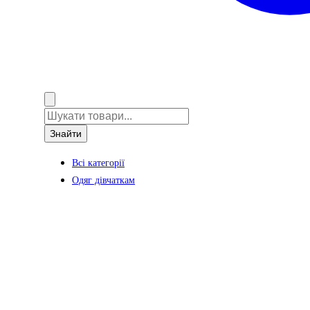
Знайти
Всі категорії
Одяг дівчаткам