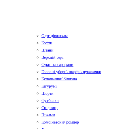
Одяг дівчаткам
Кофти
Штани
Верхній одяг
Сукні та сарафани
Головні убори\ шарфи\ рукавички
Купальники\білизна
Кігурумі
Шорти
Футболки
Спідниці
Піжами
Комбінезони\ ромпер