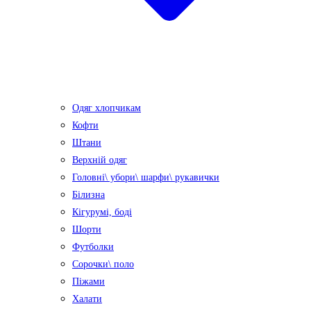
Одяг хлопчикам
Кофти
Штани
Верхній одяг
Головні\ убори\ шарфи\ рукавички
Білизна
Кігурумі, боді
Шорти
Футболки
Сорочки\ поло
Піжами
Халати