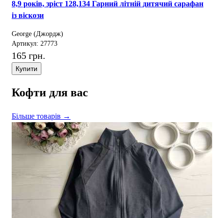
8,9 років, зріст 128,134 Гарний літній дитячий сарафан
із віскози
George (Джордж)
Артикул: 27773
165 грн.
Купити
Кофти для вас
Більше товарів →