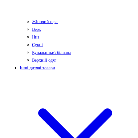
Жіночий одяг
Верх
Низ
Сукні
Купальники\ білизна
Верхній одяг
Інші дитячі товари