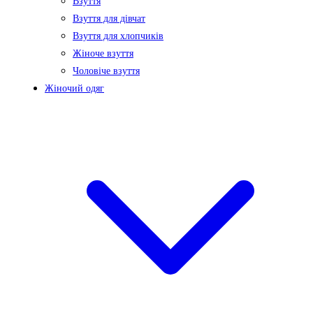
Взуття
Взуття для дівчат
Взуття для хлопчиків
Жіноче взуття
Чоловіче взуття
Жіночий одяг