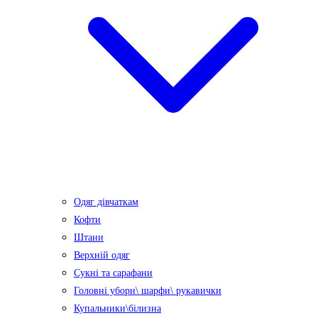
Одяг дівчаткам
Кофти
Штани
Верхній одяг
Сукні та сарафани
Головні убори\ шарфи\ рукавички
Купальники\білизна