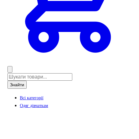
Знайти
Всі категорії
Одяг дівчаткам