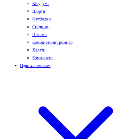
Кігурумі
Шорти
Футболки
Спідниці
Піжами
Комбінезони\ ромпер
Халати
Комплекти
Одяг хлопчикам