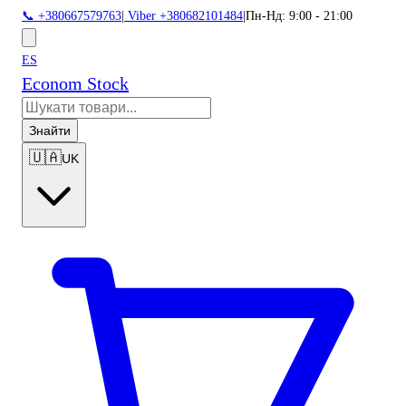
📞 +380667579763
|
Viber +380682101484
|
Пн-Нд: 9:00 - 21:00
ES
Econom Stock
Знайти
🇺🇦
UK