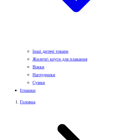
Інші дитячі товари
Жилети\ круги для плавання
Віжки
Нагрудники
Сумки
Іграшки
Головна