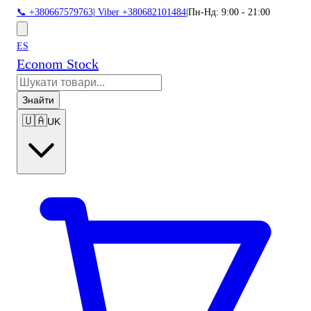
📞 +380667579763
|
Viber +380682101484
|
Пн-Нд: 9:00 - 21:00
ES
Econom Stock
Знайти
🇺🇦
UK