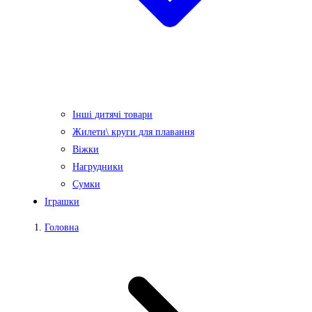
Інші дитячі товари
Жилети\ круги для плавання
Віжки
Нагрудники
Сумки
Іграшки
Головна