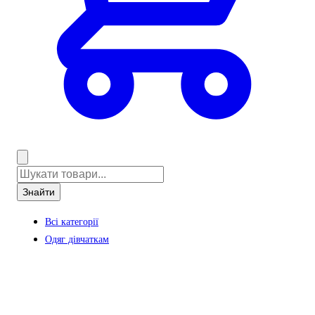
Знайти
Всі категорії
Одяг дівчаткам