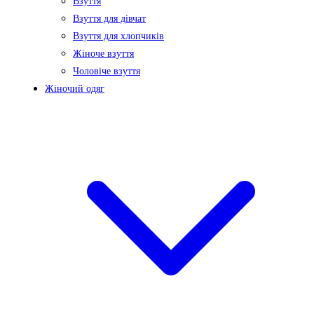
Взуття
Взуття для дівчат
Взуття для хлопчиків
Жіноче взуття
Чоловіче взуття
Жіночий одяг