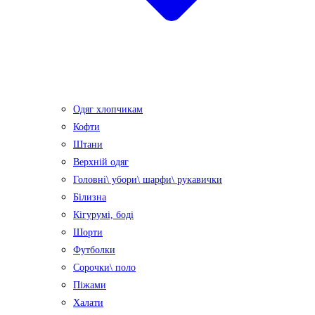
Одяг хлопчикам
Кофти
Штани
Верхній одяг
Головні\ убори\ шарфи\ рукавички
Білизна
Кігурумі, боді
Шорти
Футболки
Сорочки\ поло
Піжами
Халати