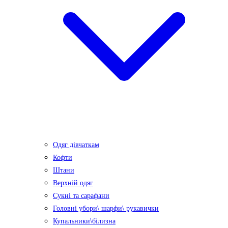
Одяг дівчаткам
Кофти
Штани
Верхній одяг
Сукні та сарафани
Головні убори\ шарфи\ рукавички
Купальники\білизна