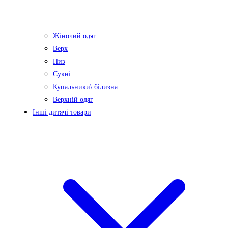
Жіночий одяг
Верх
Низ
Сукні
Купальники\ білизна
Верхній одяг
Інші дитячі товари