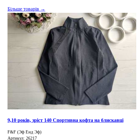
Більше товарів →
9,10 років, зріст 140 Спортивна кофта на блискавці
F&F (Эф Енд Эф)
Артикул: 26217