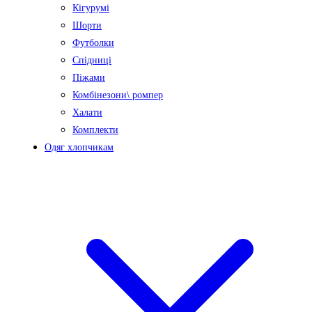
Кігурумі
Шорти
Футболки
Спідниці
Піжами
Комбінезони\ ромпер
Халати
Комплекти
Одяг хлопчикам