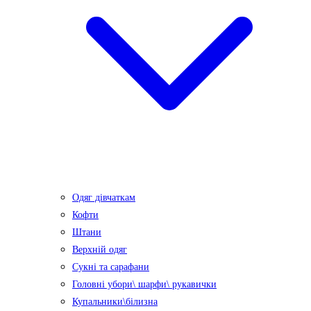
Одяг дівчаткам
Кофти
Штани
Верхній одяг
Сукні та сарафани
Головні убори\ шарфи\ рукавички
Купальники\білизна