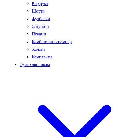
Кігурумі
Шорти
Футболки
Спідниці
Піжами
Комбінезони\ ромпер
Халати
Комплекти
Одяг хлопчикам