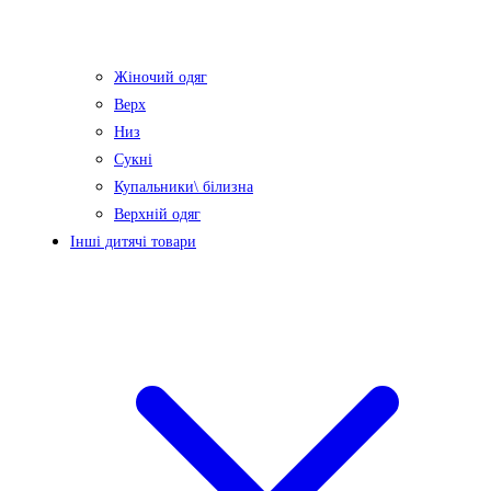
Жіночий одяг
Верх
Низ
Сукні
Купальники\ білизна
Верхній одяг
Інші дитячі товари