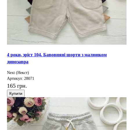
4 роки, зріст 104. Бавовняні шорти з малюнком
динозавра
Next (Некст)
Артикул: 28071
165 грн.
Купити