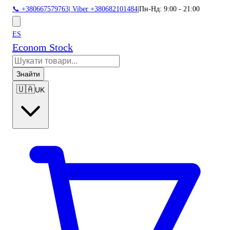
📞 +380667579763
|
Viber +380682101484
|
Пн-Нд: 9:00 - 21:00
ES
Econom Stock
Знайти
🇺🇦
UK