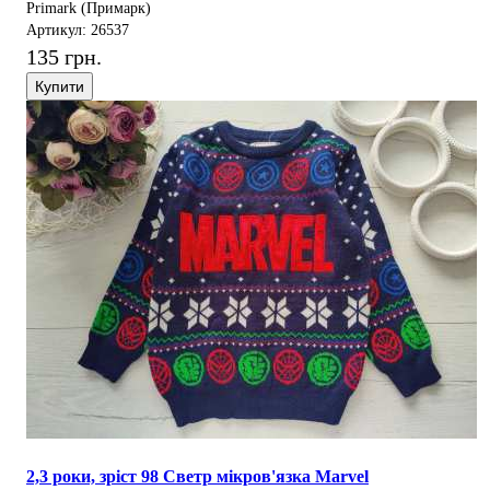
Primark (Примарк)
Артикул: 26537
135 грн.
Купити
2,3 роки, зріст 98 Светр мікров'язка Marvel