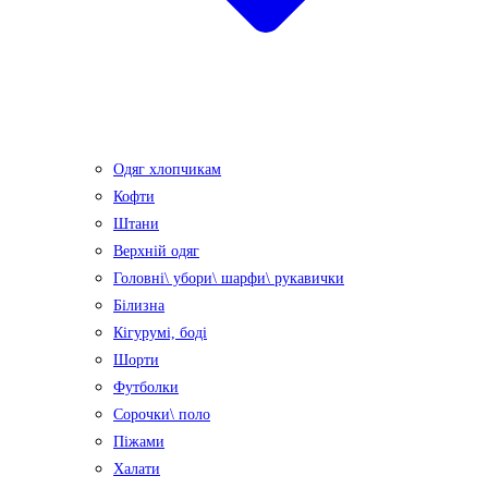
Одяг хлопчикам
Кофти
Штани
Верхній одяг
Головні\ убори\ шарфи\ рукавички
Білизна
Кігурумі, боді
Шорти
Футболки
Сорочки\ поло
Піжами
Халати