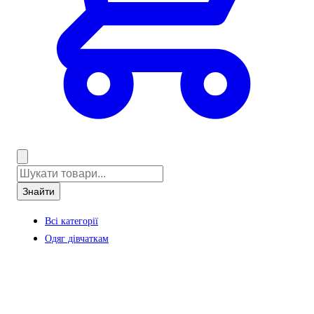
Знайти
Всі категорії
Одяг дівчаткам