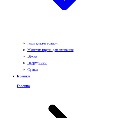
Інші дитячі товари
Жилети\ круги для плавання
Віжки
Нагрудники
Сумки
Іграшки
Головна