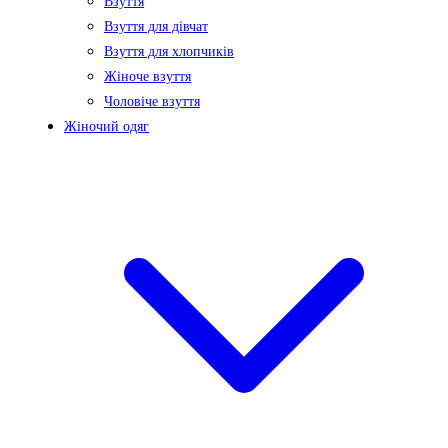
Взуття
Взуття для дівчат
Взуття для хлопчиків
Жіноче взуття
Чоловіче взуття
Жіночий одяг