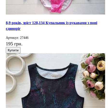
8,9 років, зріст 128,134 Купальник із рукавами з поні
єдиноріг
Артикул: 27446
195 грн.
Купити