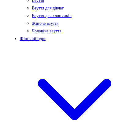
Взуття
Взуття для дівчат
Взуття для хлопчиків
Жіноче взуття
Чоловіче взуття
Жіночий одяг