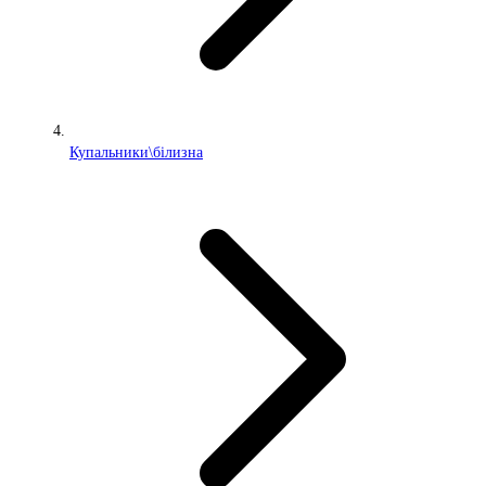
Купальники\білизна