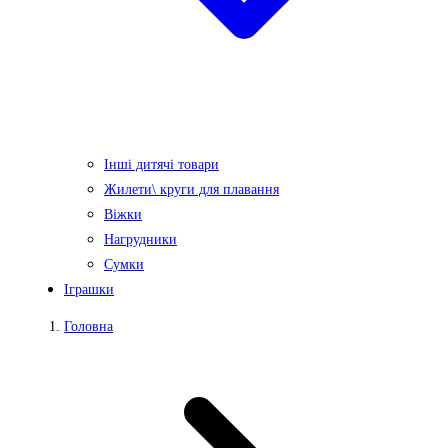
Інші дитячі товари
Жилети\ круги для плавання
Віжки
Нагрудники
Сумки
Іграшки
Головна