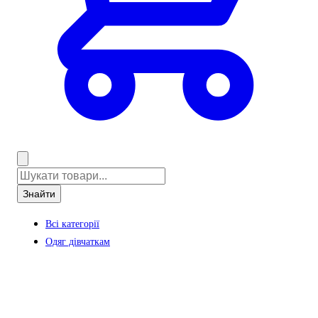
Знайти
Всі категорії
Одяг дівчаткам