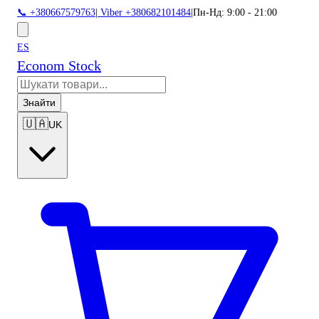
📞 +380667579763
|
Viber +380682101484
|
Пн-Нд: 9:00 - 21:00
ES
Econom Stock
Знайти
🇺🇦
UK