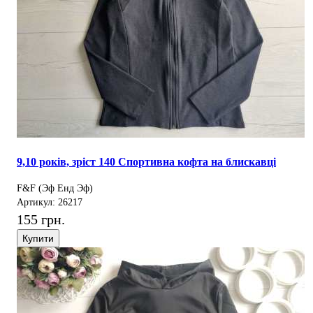
9,10 років, зріст 140 Спортивна кофта на блискавці
F&F (Эф Енд Эф)
Артикул: 26217
155 грн.
Купити