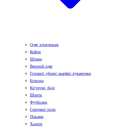
Одяг хлопчикам
Кофти
Штани
Верхній одяг
Головні\ убори\ шарфи\ рукавички
Білизна
Кігурумі, боді
Шорти
Футболки
Сорочки\ поло
Піжами
Халати