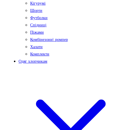
Кігурумі
Шорти
Футболки
Спідниці
Піжами
Комбінезони\ ромпер
Халати
Комплекти
Одяг хлопчикам