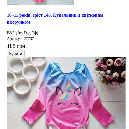
10–11 років, зріст 146. Купальник із квітковим
візерунком
F&F (Эф Енд Эф)
Артикул: 27737
185 грн.
Купити