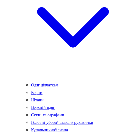
Одяг дівчаткам
Кофти
Штани
Верхній одяг
Сукні та сарафани
Головні убори\ шарфи\ рукавички
Купальники\білизна