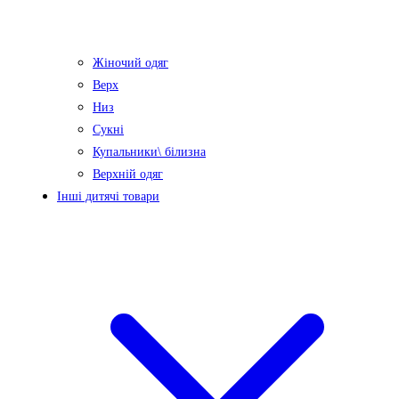
Жіночий одяг
Верх
Низ
Сукні
Купальники\ білизна
Верхній одяг
Інші дитячі товари