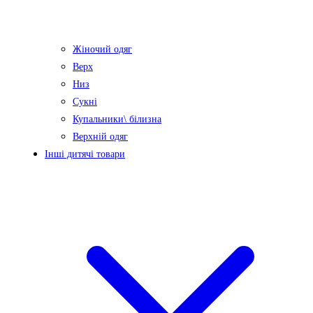
Жіночий одяг
Верх
Низ
Сукні
Купальники\ білизна
Верхній одяг
Інші дитячі товари