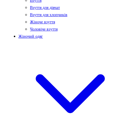
Взуття
Взуття для дівчат
Взуття для хлопчиків
Жіноче взуття
Чоловіче взуття
Жіночий одяг