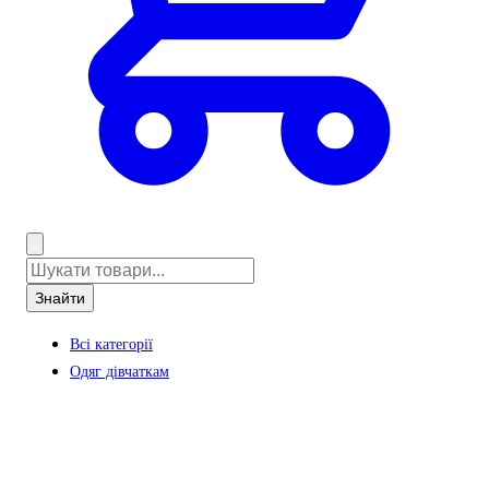
Знайти
Всі категорії
Одяг дівчаткам