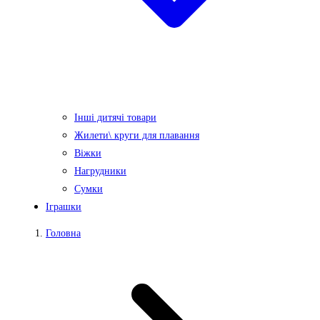
Інші дитячі товари
Жилети\ круги для плавання
Віжки
Нагрудники
Сумки
Іграшки
Головна