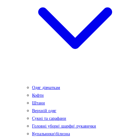
Одяг дівчаткам
Кофти
Штани
Верхній одяг
Сукні та сарафани
Головні убори\ шарфи\ рукавички
Купальники\білизна