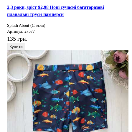
2,3 роки, зріст 92,98 Нові сучасні багаторазові
плавальні труси-памперси
Splash About (Сплэш)
Артикул: 27577
135 грн.
Купити