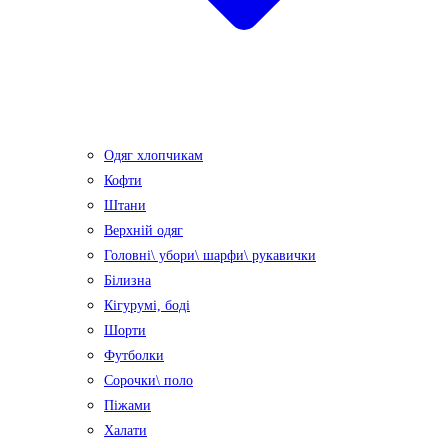
Одяг хлопчикам
Кофти
Штани
Верхній одяг
Головні\ убори\ шарфи\ рукавички
Білизна
Кігурумі, боді
Шорти
Футболки
Сорочки\ поло
Піжами
Халати