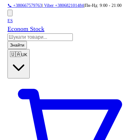
📞 +380667579763
|
Viber +380682101484
|
Пн-Нд: 9:00 - 21:00
ES
Econom Stock
Знайти
🇺🇦
UK