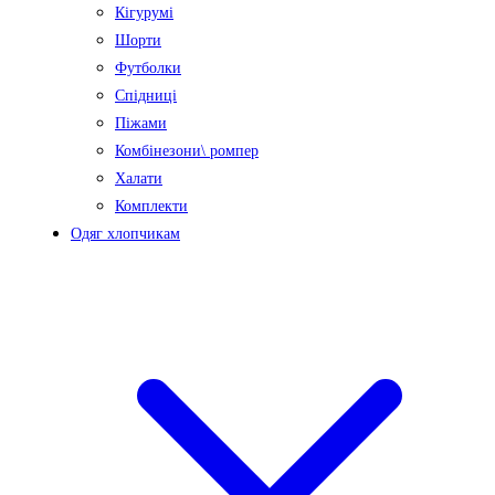
Кігурумі
Шорти
Футболки
Спідниці
Піжами
Комбінезони\ ромпер
Халати
Комплекти
Одяг хлопчикам