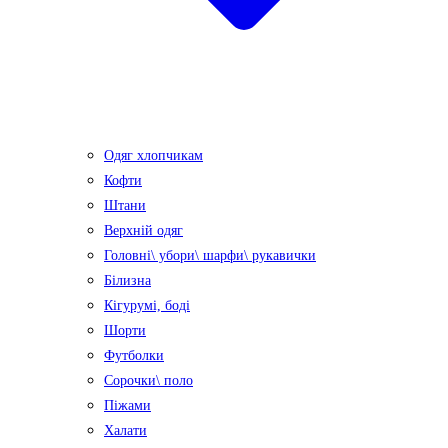
Одяг хлопчикам
Кофти
Штани
Верхній одяг
Головні\ убори\ шарфи\ рукавички
Білизна
Кігурумі, боді
Шорти
Футболки
Сорочки\ поло
Піжами
Халати