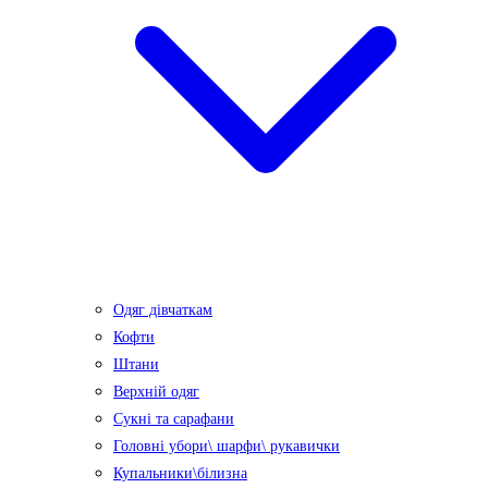
Одяг дівчаткам
Кофти
Штани
Верхній одяг
Сукні та сарафани
Головні убори\ шарфи\ рукавички
Купальники\білизна