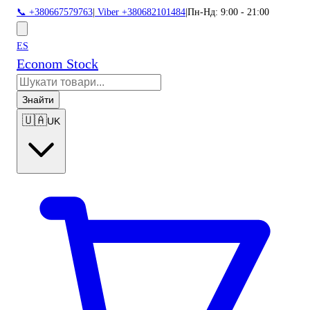
📞 +380667579763
|
Viber +380682101484
|
Пн-Нд: 9:00 - 21:00
ES
Econom Stock
Знайти
🇺🇦
UK