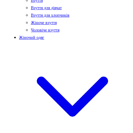
Взуття
Взуття для дівчат
Взуття для хлопчиків
Жіноче взуття
Чоловіче взуття
Жіночий одяг