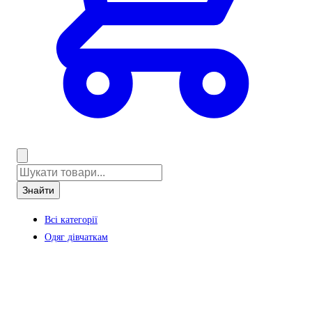
Знайти
Всі категорії
Одяг дівчаткам