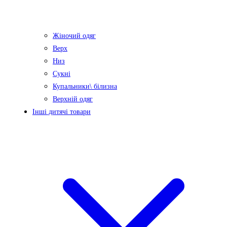
Жіночий одяг
Верх
Низ
Сукні
Купальники\ білизна
Верхній одяг
Інші дитячі товари