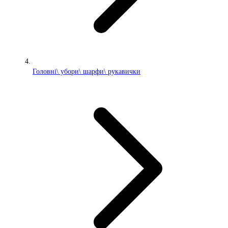
Головні\ убори\ шарфи\ рукавички