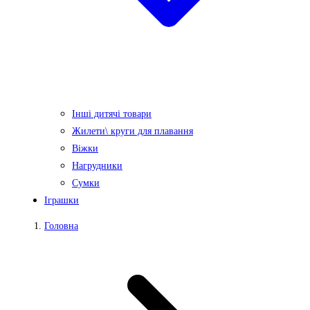
Інші дитячі товари
Жилети\ круги для плавання
Віжки
Нагрудники
Сумки
Іграшки
Головна