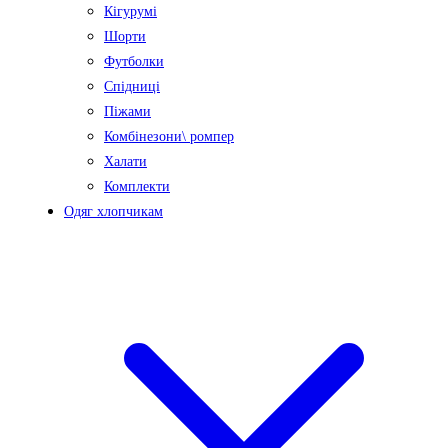
Кігурумі
Шорти
Футболки
Спідниці
Піжами
Комбінезони\ ромпер
Халати
Комплекти
Одяг хлопчикам