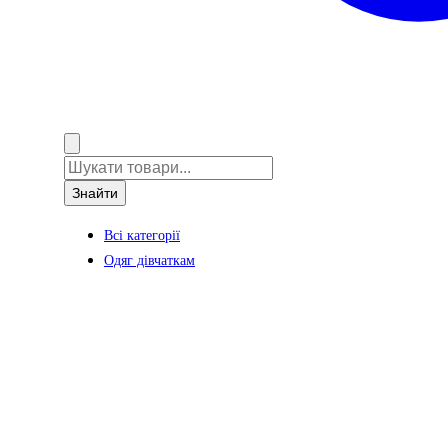
Знайти
Всі категорії
Одяг дівчаткам