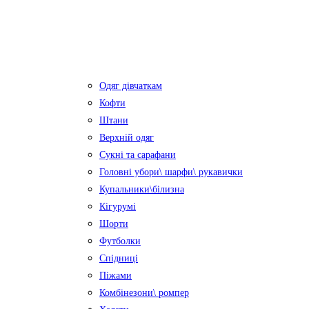
Одяг дівчаткам
Кофти
Штани
Верхній одяг
Сукні та сарафани
Головні убори\ шарфи\ рукавички
Купальники\білизна
Кігурумі
Шорти
Футболки
Спідниці
Піжами
Комбінезони\ ромпер