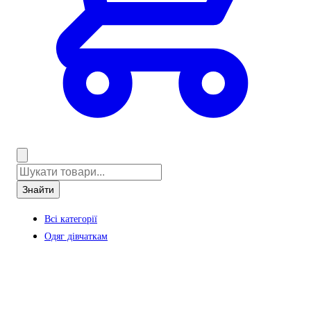
Знайти
Всі категорії
Одяг дівчаткам