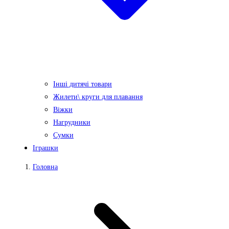
Інші дитячі товари
Жилети\ круги для плавання
Віжки
Нагрудники
Сумки
Іграшки
Головна