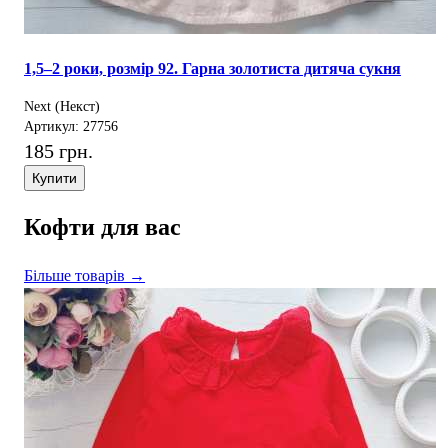
1,5–2 роки, розмір 92. Гарна золотиста дитяча сукня
Next (Некст)
Артикул: 27756
185 грн.
Купити
Кофти для вас
Більше товарів →