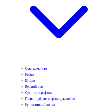
Одяг дівчаткам
Кофти
Штани
Верхній одяг
Сукні та сарафани
Головні убори\ шарфи\ рукавички
Купальники\білизна