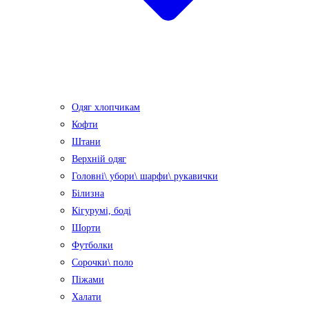
Одяг хлопчикам
Кофти
Штани
Верхній одяг
Головні\ убори\ шарфи\ рукавички
Білизна
Кігурумі, боді
Шорти
Футболки
Сорочки\ поло
Піжами
Халати