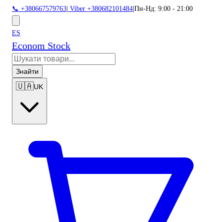
📞 +380667579763
|
Viber +380682101484
|
Пн-Нд: 9:00 - 21:00
ES
Econom Stock
Знайти
🇺🇦
UK