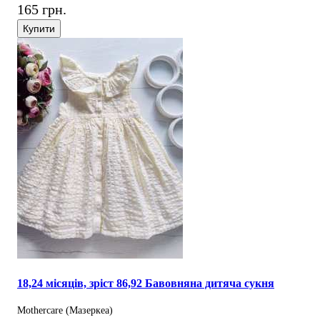
165 грн.
Купити
18,24 місяців, зріст 86,92 Бавовняна дитяча сукня
Mothercare (Мазеркеа)