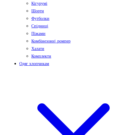
Кігурумі
Шорти
Футболки
Спідниці
Піжами
Комбінезони\ ромпер
Халати
Комплекти
Одяг хлопчикам