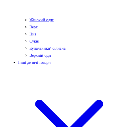
Жіночий одяг
Верх
Низ
Сукні
Купальники\ білизна
Верхній одяг
Інші дитячі товари