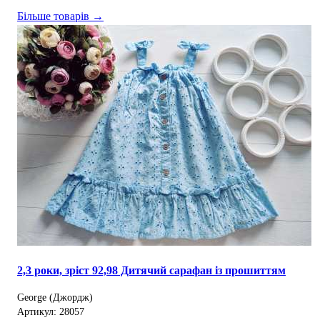
Більше товарів →
2,3 роки, зріст 92,98 Дитячий сарафан із прошиттям
George (Джордж)
Артикул: 28057