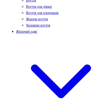
Взуття
Взуття для дівчат
Взуття для хлопчиків
Жіноче взуття
Чоловіче взуття
Жіночий одяг