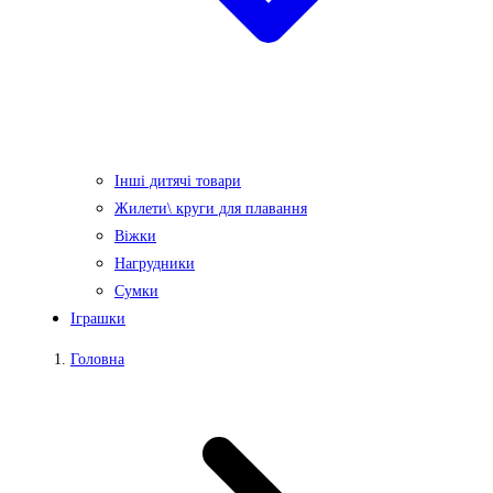
Інші дитячі товари
Жилети\ круги для плавання
Віжки
Нагрудники
Сумки
Іграшки
Головна