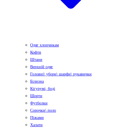
Одяг хлопчикам
Кофти
Штани
Верхній одяг
Головні\ убори\ шарфи\ рукавички
Білизна
Кігурумі, боді
Шорти
Футболки
Сорочки\ поло
Піжами
Халати