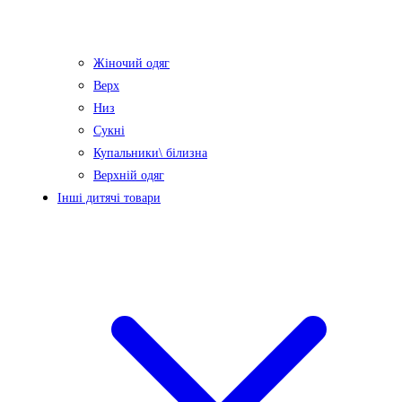
Жіночий одяг
Верх
Низ
Сукні
Купальники\ білизна
Верхній одяг
Інші дитячі товари