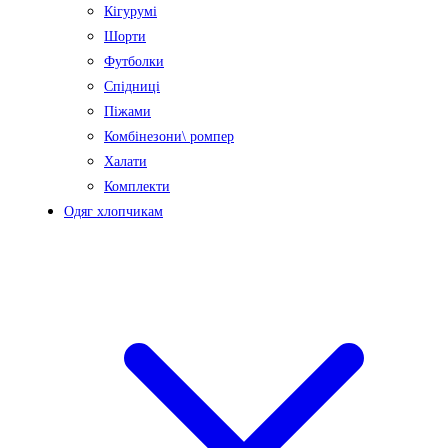
Кігурумі
Шорти
Футболки
Спідниці
Піжами
Комбінезони\ ромпер
Халати
Комплекти
Одяг хлопчикам