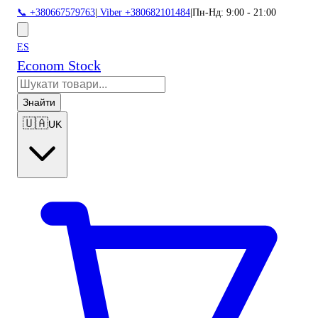
📞 +380667579763
|
Viber +380682101484
|
Пн-Нд: 9:00 - 21:00
ES
Econom Stock
Знайти
🇺🇦
UK