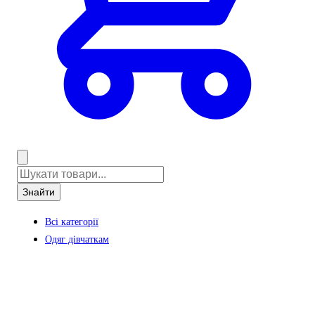
Знайти
Всі категорії
Одяг дівчаткам