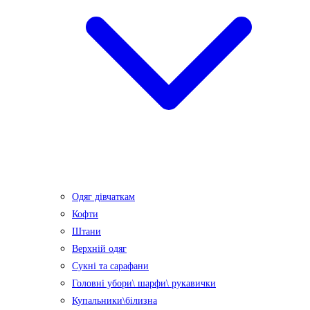
Одяг дівчаткам
Кофти
Штани
Верхній одяг
Сукні та сарафани
Головні убори\ шарфи\ рукавички
Купальники\білизна