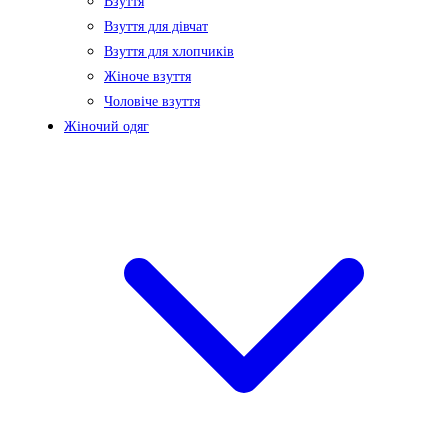
Взуття
Взуття для дівчат
Взуття для хлопчиків
Жіноче взуття
Чоловіче взуття
Жіночий одяг