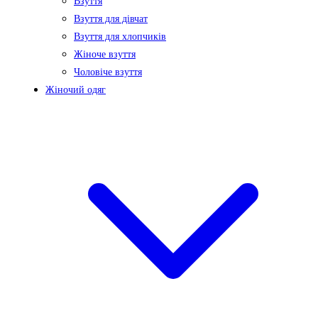
Взуття
Взуття для дівчат
Взуття для хлопчиків
Жіноче взуття
Чоловіче взуття
Жіночий одяг