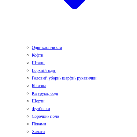
Одяг хлопчикам
Кофти
Штани
Верхній одяг
Головні\ убори\ шарфи\ рукавички
Білизна
Кігурумі, боді
Шорти
Футболки
Сорочки\ поло
Піжами
Халати