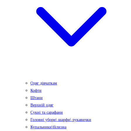
Одяг дівчаткам
Кофти
Штани
Верхній одяг
Сукні та сарафани
Головні убори\ шарфи\ рукавички
Купальники\білизна