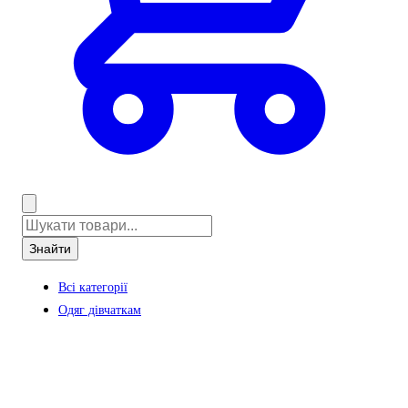
Знайти
Всі категорії
Одяг дівчаткам