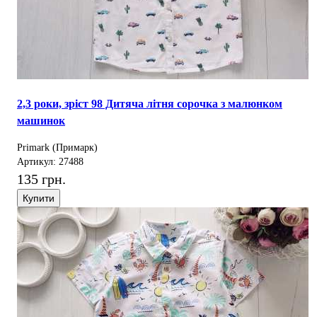
2,3 роки, зріст 98 Дитяча літня сорочка з малюнком
машинок
Primark (Примарк)
Артикул: 27488
135 грн.
Купити