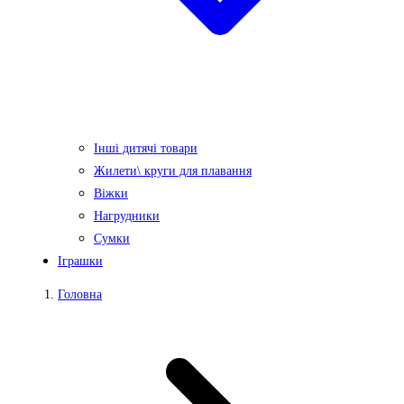
Інші дитячі товари
Жилети\ круги для плавання
Віжки
Нагрудники
Сумки
Іграшки
Головна