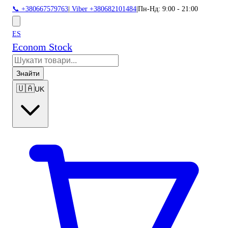
📞 +380667579763
|
Viber +380682101484
|
Пн-Нд: 9:00 - 21:00
ES
Econom Stock
Знайти
🇺🇦
UK