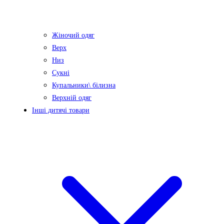
Жіночий одяг
Верх
Низ
Сукні
Купальники\ білизна
Верхній одяг
Інші дитячі товари