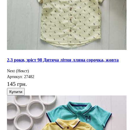
2,3 роки, зріст 98 Дитяча літня лляна сорочка, жовта
Next (Некст)
Артикул: 27482
145 грн.
Купити