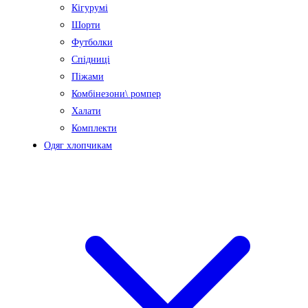
Кігурумі
Шорти
Футболки
Спідниці
Піжами
Комбінезони\ ромпер
Халати
Комплекти
Одяг хлопчикам