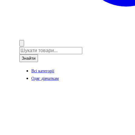
Знайти
Всі категорії
Одяг дівчаткам