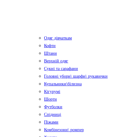
Одяг дівчаткам
Кофти
Штани
Верхній одяг
Сукні та сарафани
Головні убори\ шарфи\ рукавички
Купальники\білизна
Кігурумі
Шорти
Футболки
Спідниці
Піжами
Комбінезони\ ромпер