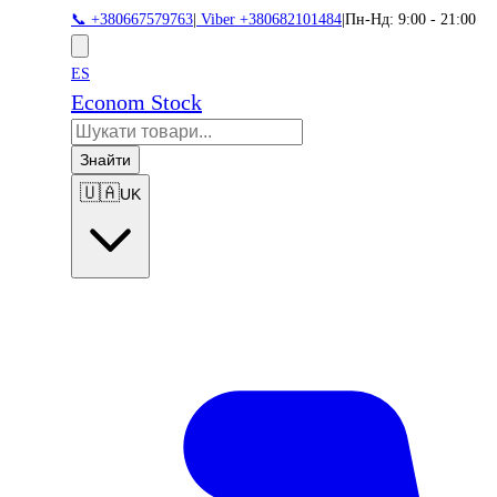
📞 +380667579763
|
Viber +380682101484
|
Пн-Нд: 9:00 - 21:00
ES
Econom Stock
Знайти
🇺🇦
UK