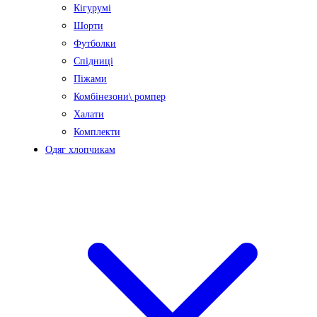
Кігурумі
Шорти
Футболки
Спідниці
Піжами
Комбінезони\ ромпер
Халати
Комплекти
Одяг хлопчикам