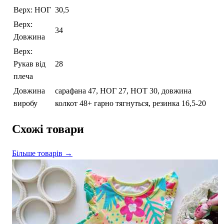
Верх: НОГ
30,5
Верх:
34
Довжина
Верх:
Рукав від
28
плеча
Довжина
сарафана 47, НОГ 27, НОТ 30, довжина
виробу
колкот 48+ гарно тягнуться, резинка 16,5-20
Схожі товари
Більше товарів →