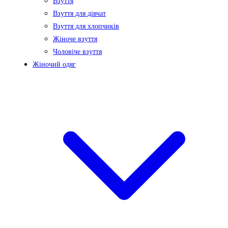
Взуття
Взуття для дівчат
Взуття для хлопчиків
Жіноче взуття
Чоловіче взуття
Жіночий одяг