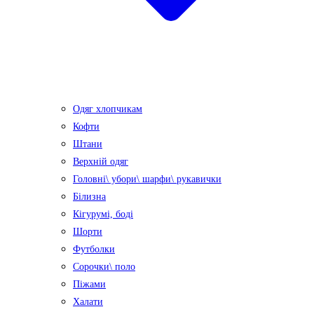
Одяг хлопчикам
Кофти
Штани
Верхній одяг
Головні\ убори\ шарфи\ рукавички
Білизна
Кігурумі, боді
Шорти
Футболки
Сорочки\ поло
Піжами
Халати