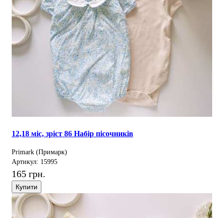
12,18 міс, зріст 86 Набір пісочників
Primark (Примарк)
Артикул: 15995
165 грн.
Купити