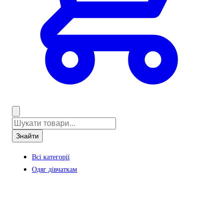
Знайти
Всі категорії
Одяг дівчаткам