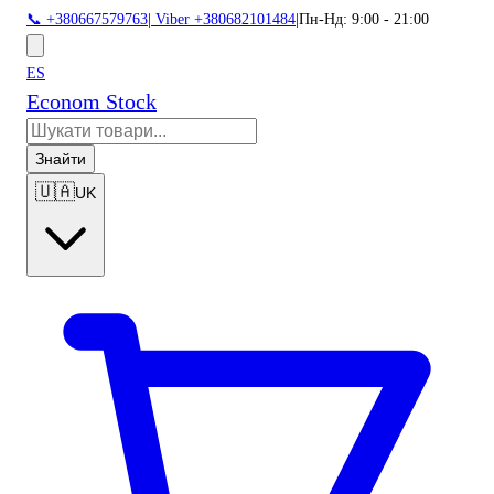
📞 +380667579763
|
Viber +380682101484
|
Пн-Нд: 9:00 - 21:00
ES
Econom Stock
Знайти
🇺🇦
UK