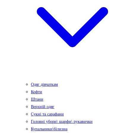
Одяг дівчаткам
Кофти
Штани
Верхній одяг
Сукні та сарафани
Головні убори\ шарфи\ рукавички
Купальники\білизна