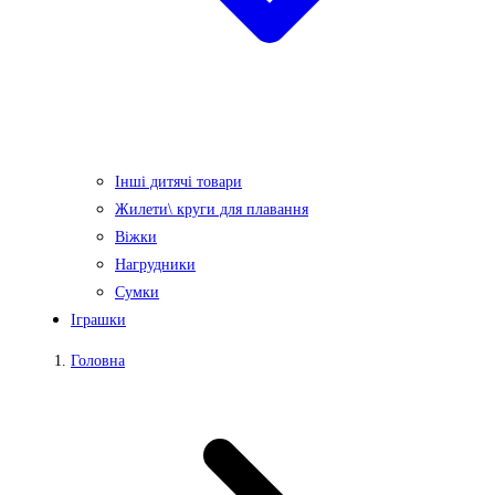
Інші дитячі товари
Жилети\ круги для плавання
Віжки
Нагрудники
Сумки
Іграшки
Головна