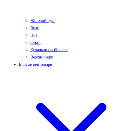
Жіночий одяг
Верх
Низ
Сукні
Купальники\ білизна
Верхній одяг
Інші дитячі товари