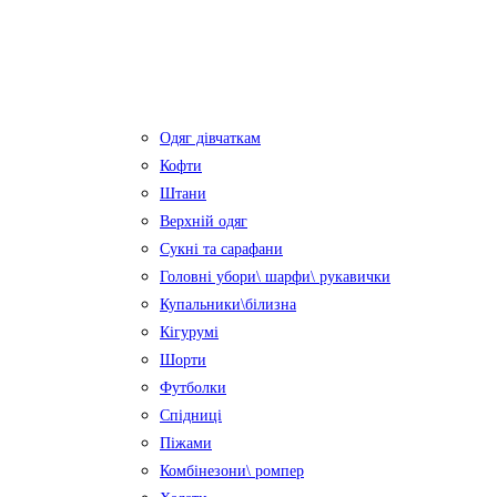
Одяг дівчаткам
Кофти
Штани
Верхній одяг
Сукні та сарафани
Головні убори\ шарфи\ рукавички
Купальники\білизна
Кігурумі
Шорти
Футболки
Спідниці
Піжами
Комбінезони\ ромпер