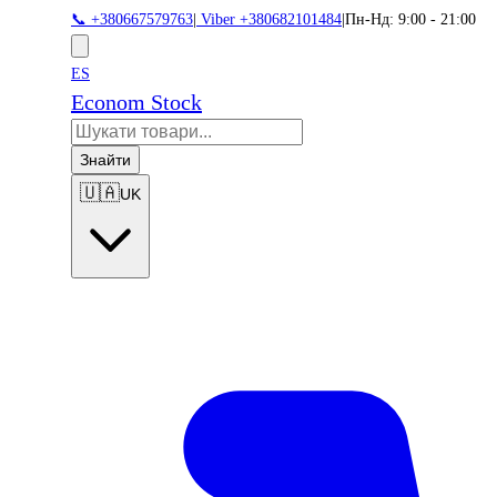
📞 +380667579763
|
Viber +380682101484
|
Пн-Нд: 9:00 - 21:00
ES
Econom Stock
Знайти
🇺🇦
UK