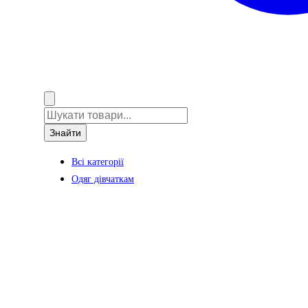
Знайти
Всі категорії
Одяг дівчаткам