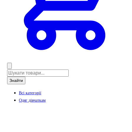
Знайти
Всі категорії
Одяг дівчаткам