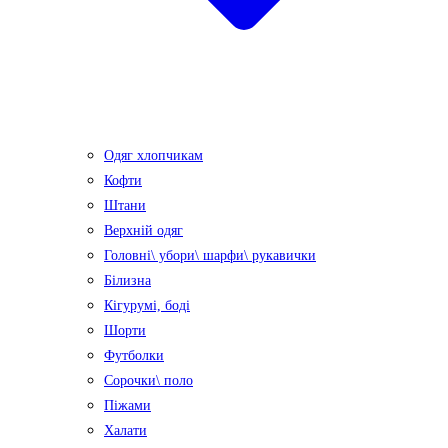
Одяг хлопчикам
Кофти
Штани
Верхній одяг
Головні\ убори\ шарфи\ рукавички
Білизна
Кігурумі, боді
Шорти
Футболки
Сорочки\ поло
Піжами
Халати