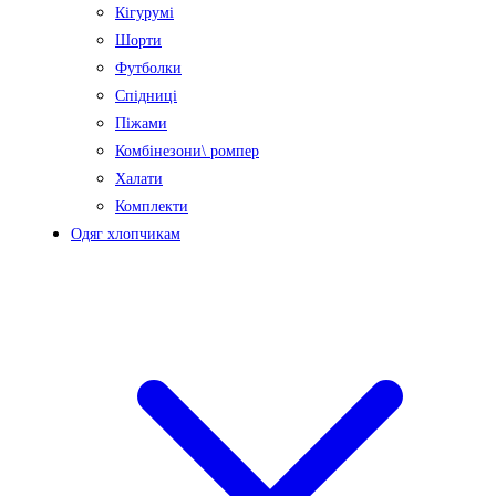
Кігурумі
Шорти
Футболки
Спідниці
Піжами
Комбінезони\ ромпер
Халати
Комплекти
Одяг хлопчикам