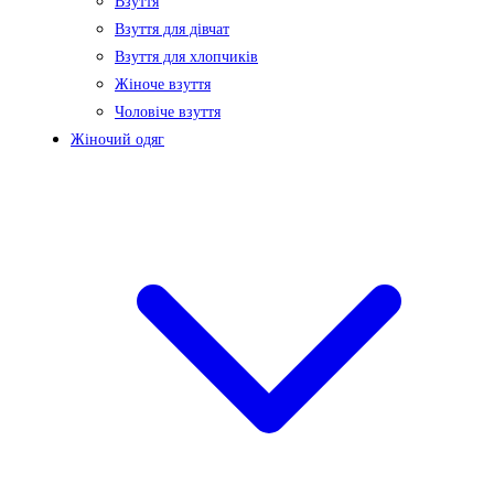
Взуття
Взуття для дівчат
Взуття для хлопчиків
Жіноче взуття
Чоловіче взуття
Жіночий одяг