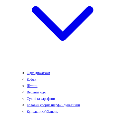
Одяг дівчаткам
Кофти
Штани
Верхній одяг
Сукні та сарафани
Головні убори\ шарфи\ рукавички
Купальники\білизна