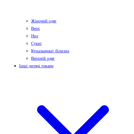
Жіночий одяг
Верх
Низ
Сукні
Купальники\ білизна
Верхній одяг
Інші дитячі товари