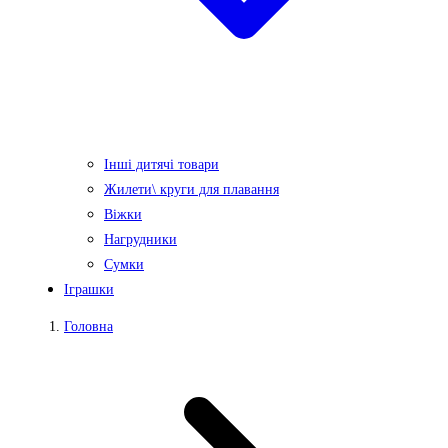
Інші дитячі товари
Жилети\ круги для плавання
Віжки
Нагрудники
Сумки
Іграшки
Головна